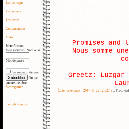
Quand les acces 
Les concepts
jt'ai baiser sa 
Les auteurs
il finnira tout 
Les textes
il te reste plus 
Commentaires
des
Liens
Promises and l
Identification
Nous somme une
Déjà membre :
NomWiki
co
Mot de passe
Se souvenir de moi
Greetz: Luzgar 
Ou pas
Lau
encore membre :
S'enregistrer
Éditer cette page
::
2017-11-22 12:32:49
:: Propriéta
Compte Rendus